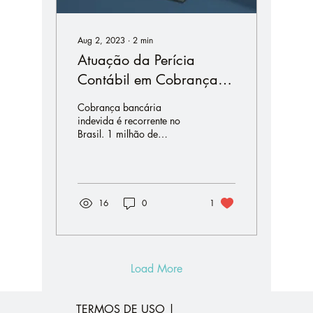
Aug 2, 2023
∙
2
min
Atuação da Perícia
Contábil em Cobranças
Bancárias Indevidas.
Cobrança bancária
Indébitos.
indevida é recorrente no
Brasil. 1 milhão de
reclamações em 2022,
90% de sucesso em ações
judiciais.
16
0
1
Load More
TERMOS DE USO |