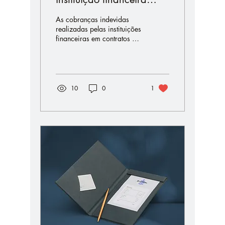
prejudica crédito?
As cobranças indevidas
realizadas pelas instituições
financeiras em contratos de
crédito e financiamento são
uma prática comum no
Brasil....
10
0
1