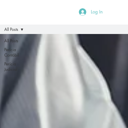
Log In
All Posts
All Posts
Perícia
Contábil
Perícia
Judicial