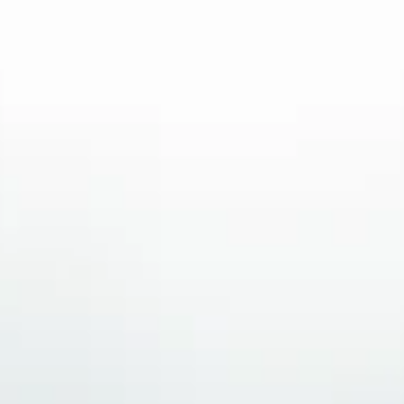
Cobrança bancária indevida é recorrente no Brasil. 1 milhão de
reclamações em 2022, 90% de sucesso em ações judiciais.